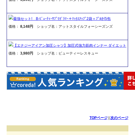
最強セット! B-ﾋﾞｭｰﾃｨｰｻﾌﾟﾘｸﾞﾗﾏｰ＋ﾏｯｸｽｱｯﾌﾟ2袋＋ﾌﾟﾙｵｲ5包
価格：
8,148円
ショップ名：アットスタイルフォーシーズンズ
【エナジーアイアン加圧シャツ】加圧式強力筋肉インナー ダイエット
価格：
3,980円
ショップ名：ビューティーレスキュー
TOPページ
|
次のページ