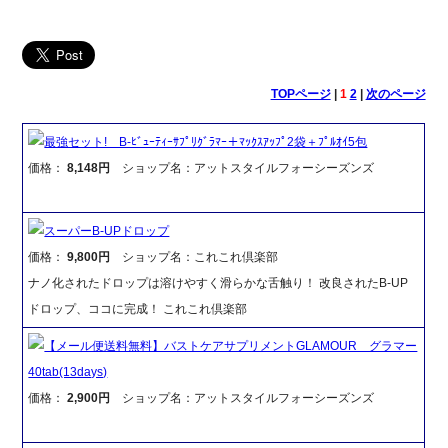
TOPページ
|
1
2
|
次のページ
最強セット! B-ﾋﾞｭｰﾃｨｰｻﾌﾟﾘｸﾞﾗﾏｰ＋ﾏｯｸｽｱｯﾌﾟ2袋＋ﾌﾟﾙｵｲ5包
価格：
8,148円
ショップ名：アットスタイルフォーシーズンズ
スーパーB-UPドロップ
価格：
9,800円
ショップ名：これこれ倶楽部
ナノ化されたドロップは溶けやすく滑らかな舌触り！ 改良されたB-UP
ドロップ、ココに完成！ これこれ倶楽部
【メール便送料無料】バストケアサプリメントGLAMOUR グラマー
40tab(13days)
価格：
2,900円
ショップ名：アットスタイルフォーシーズンズ