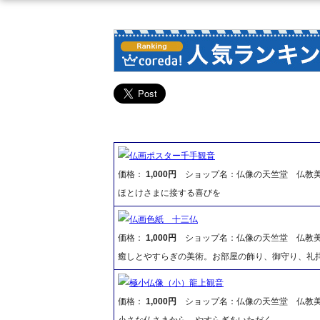
仏画ポスター千手観音
価格：
1,000円
ショップ名：仏像の天竺堂 仏教
ほとけさまに接する喜びを
仏画色紙 十三仏
価格：
1,000円
ショップ名：仏像の天竺堂 仏教
癒しとやすらぎの美術。お部屋の飾り、御守り、礼
極小仏像（小）龍上観音
価格：
1,000円
ショップ名：仏像の天竺堂 仏教
小さな仏さまから、やすらぎをいただく