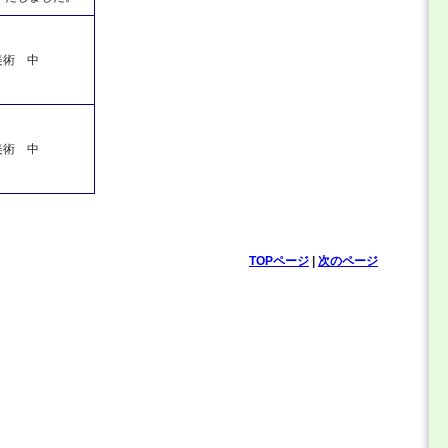
美術 中
美術 中
TOPページ
|
次のページ