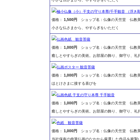
極小仏像（小）干支の守り本尊/千手観音 （浮き
価格：
1,500円
ショップ名：仏像の天竺堂 仏教
小さな仏さまから、やすらぎをいただく
仏画色紙 観音菩薩
価格：
1,000円
ショップ名：仏像の天竺堂 仏教
癒しとやすらぎの美術。お部屋の飾り、御守り、礼
仏画ポスター 観音菩薩
価格：
1,000円
ショップ名：仏像の天竺堂 仏教
ほとけさまに接する喜びを
仏画色紙 干支の守り本尊 千手観音
価格：
1,000円
ショップ名：仏像の天竺堂 仏教
癒しとやすらぎの美術。お部屋の飾り、御守り、礼
色紙 観音菩薩
価格：
1,000円
ショップ名：仏像の天竺堂 仏教
当社保有の肉筆仏画のなかから厳選した作品を複製