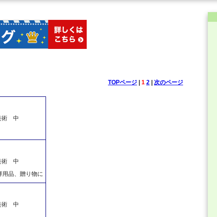
TOPページ
|
1
2
|
次のページ
美術 中
美術 中
拝用品、贈り物に
美術 中