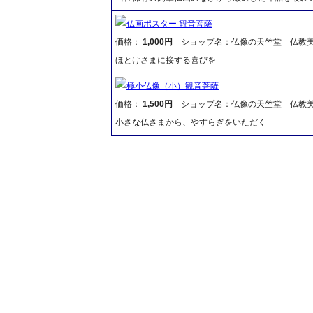
仏画ポスター 観音菩薩
価格：
1,000円
ショップ名：仏像の天竺堂 仏教
ほとけさまに接する喜びを
極小仏像（小）観音菩薩
価格：
1,500円
ショップ名：仏像の天竺堂 仏教
小さな仏さまから、やすらぎをいただく