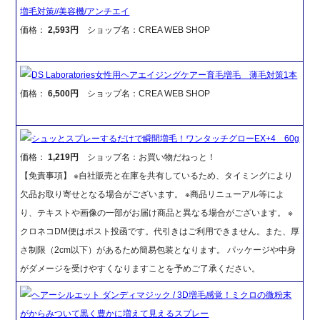
増毛対策//美容機/アンチエイ
価格：
2,593円
ショップ名：CREA WEB SHOP
DS Laboratories女性用ヘアエイジングケアー育毛増毛 薄毛対策1本
価格：
6,500円
ショップ名：CREA WEB SHOP
シュッとスプレーするだけで瞬間増毛！ワンタッチグローEX+4 60g
価格：
1,219円
ショップ名：お買い物だねっと！
【免責事項】 ※自社販売と在庫を共有しているため、タイミングにより
欠品お取り寄せとなる場合がございます。 ※商品リニューアル等によ
り、テキストや画像の一部がお届け商品と異なる場合がございます。 ※
クロネコDM便はポスト投函です。代引きはご利用できません。また、厚
さ制限（2cm以下）があるため簡易包装となります。 パッケージや中身
がダメージを受けやすくなりますことを予めご了承ください。
ヘアーシルエット ダンディマジック / 3D増毛感覚！ミクロの微粉末
がからみついて黒く豊かに増えて見えるスプレー