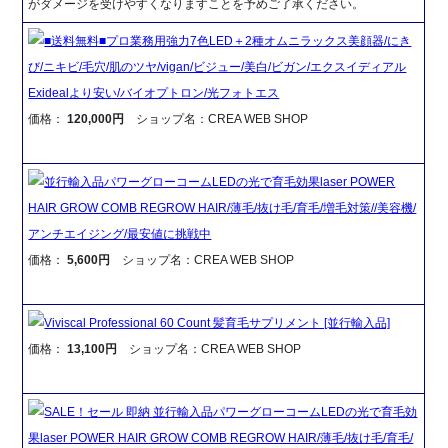
がダメージを受けやすくなりますことを予めご了承ください。
■送料無料■プロ業務用強力7色LED＋2種オムニラックス美顔器/にき
び/ニキビ/毛穴/肌のツヤ/vigan/ビジュー/美白/ビガン/エクスイディアル
Exidealより安い/バイオプトロン/光フォトエス
価格：
120,000円
ショップ名：CREA WEB SHOP
並行輸入品パワーグローコームLEDの光で育毛効果laser POWER
HAIR GROW COMB REGROW HAIR/薄毛/抜け毛/育毛/増毛対策//美容機/
アンチエイジング/最安値に挑戦中
価格：
5,600円
ショップ名：CREA WEB SHOP
Viviscal Professional 60 Count 髪育毛サプリメント [並行輸入品]
価格：
13,100円
ショップ名：CREA WEB SHOP
SALE！セール 即納 並行輸入品パワーグローコームLEDの光で育毛効
果laser POWER HAIR GROW COMB REGROW HAIR/薄毛/抜け毛/育毛/