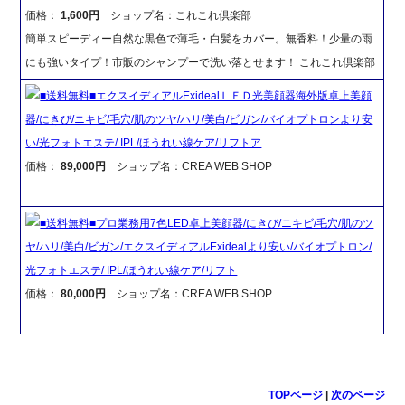
価格：
1,600円
ショップ名：これこれ倶楽部
簡単スピーディー自然な黒色で薄毛・白髪をカバー。無香料！少量の雨
にも強いタイプ！市販のシャンプーで洗い落とせます！ これこれ倶楽部
■送料無料■エクスイディアルExidealＬＥＤ光美顔器海外版卓上美顔
器/にきび/ニキビ/毛穴/肌のツヤ/ハリ/美白/ビガン/バイオプトロンより安
い/光フォトエステ/ IPL/ほうれい線ケア/リフトア
価格：
89,000円
ショップ名：CREA WEB SHOP
■送料無料■プロ業務用7色LED卓上美顔器/にきび/ニキビ/毛穴/肌のツ
ヤ/ハリ/美白/ビガン/エクスイディアルExidealより安い/バイオプトロン/
光フォトエステ/ IPL/ほうれい線ケア/リフト
価格：
80,000円
ショップ名：CREA WEB SHOP
TOPページ
|
次のページ