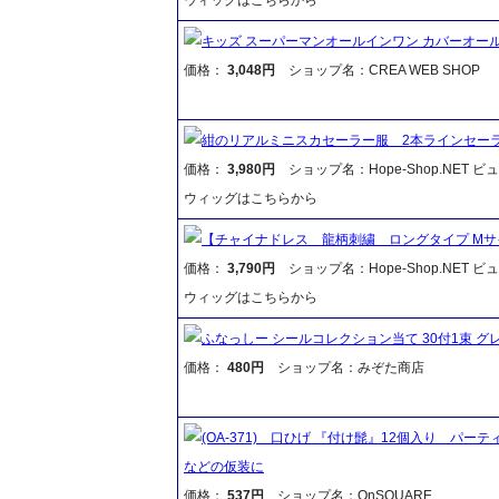
キッズ スーパーマンオールインワン カバーオー
価格：
3,048円
ショップ名：CREA WEB SHOP
紺のリアルミニスカセーラー服 2本ラインセー
価格：
3,980円
ショップ名：Hope-Shop.NET 
ウィッグはこちらから
【チャイナドレス 龍柄刺繍 ロングタイプ M
価格：
3,790円
ショップ名：Hope-Shop.NET 
ウィッグはこちらから
ふなっしー シールコレクション当て 30付1束 
価格：
480円
ショップ名：みぞた商店
(OA-371) 口ひげ 『付け髭』12個入り パ
などの仮装に
価格：
537円
ショップ名：OnSQUARE