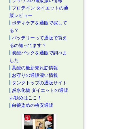
ブラウスの通販濃い情報
プロテイン ダイエットの通
販レビュー
ボディケアを通販で探して
る？
バッテリーって通販で買え
るの知ってます？
炭酸パックを通販で調べま
した
葉酸の最新売れ筋情報
お守りの通販濃い情報
タンクトップの通販サイト
炭水化物 ダイエットの通販
お勧めはここ！
白髪染めの格安通販