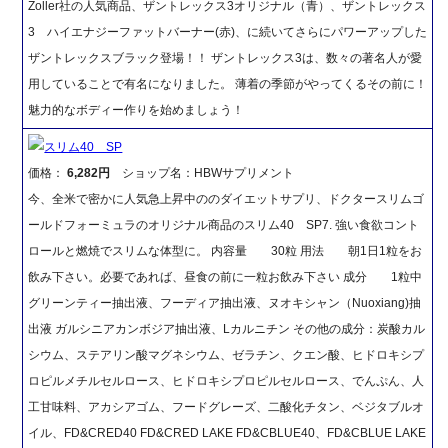
Zoller社の人気商品、ザントレックス3オリジナル（青）、ザントレックス
3 ハイエナジーファットバーナー(赤)、に続いてさらにパワーアップした
ザントレックスブラック登場！！ ザントレックス3は、数々の著名人が愛
用していることで有名になりました。 薄着の季節がやってくるその前に！
魅力的なボディー作りを始めましょう！
スリム40 SP
価格：
6,282円
ショップ名：HBWサプリメント
今、全米で密かに人気急上昇中ののダイエットサプリ、ドクタースリムゴ
ールドフォーミュラのオリジナル商品のスリム40 SP7. 強い食欲コント
ロールと燃焼でスリムな体型に。 内容量 30粒 用法 朝1日1粒をお
飲み下さい。必要であれば、昼食の前に一粒お飲み下さい 成分 1粒中
グリーンティー抽出液、フーディア抽出液、ヌオキシャン（Nuoxiang)抽
出液 ガルシニアカンボジア抽出液、Lカルニチン その他の成分：炭酸カル
シウム、ステアリン酸マグネシウム、ゼラチン、クエン酸、ヒドロキシプ
ロピルメチルセルロース、ヒドロキシプロピルセルロース、でんぷん、人
工甘味料、アカシアゴム、フードグレーズ、二酸化チタン、ベジタブルオ
イル、FD&CRED40 FD&CRED LAKE FD&CBLUE40、FD&CBLUE LAKE