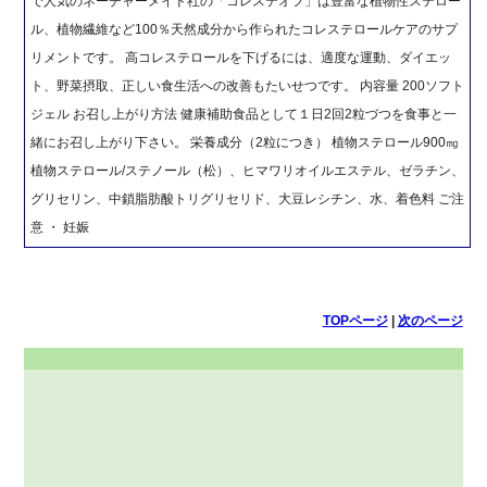
で人気のネーチャーメイド社の「コレステオフ」は豊富な植物性ステロー
ル、植物繊維など100％天然成分から作られたコレステロールケアのサプ
リメントです。 高コレステロールを下げるには、適度な運動、ダイエッ
ト、野菜摂取、正しい食生活への改善もたいせつです。 内容量 200ソフト
ジェル お召し上がり方法 健康補助食品として１日2回2粒づつを食事と一
緒にお召し上がり下さい。 栄養成分（2粒につき） 植物ステロール900㎎
植物ステロール/ステノール（松）、ヒマワリオイルエステル、ゼラチン、
グリセリン、中鎖脂肪酸トリグリセリド、大豆レシチン、水、着色料 ご注
意 ・ 妊娠
TOPページ
|
次のページ