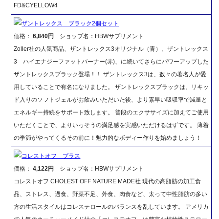
FD&CYELLOW4
ザントレックス ブラック2個セット
価格：
6,840円
ショップ名：HBWサプリメント
Zoller社の人気商品、ザントレックス3オリジナル（青）、ザントレックス
3 ハイエナジーファットバーナー(赤)、に続いてさらにパワーアップした
ザントレックスブラック登場！！ ザントレックス3は、数々の著名人が愛
用していることで有名になりました。 ザントレックスブラックは、リキッ
ド入りのソフトジェルがお飲みいただいた後、より素早い吸収率で減量と
エネルギー持続をサポート致します。 普段のエクササイズに加えてご使用
いただくことで、よりいっそうの満足感を実感いただけるはずです。 薄着
の季節がやってくるその前に！魅力的なボディー作りを始めましょう！
コレストオフ プラス
価格：
4,122円
ショップ名：HBWサプリメント
コレストオフ CHOLEST OFF NATURE MADE社 現代の高脂肪の加工食
品、ストレス、過食、野菜不足、外食、肉食など、太って中性脂肪の多い
方の生活スタイルはコレステロールのバランスを乱しています。 アメリカ