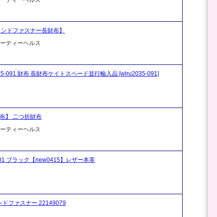
 ラウンドファスナー長財布】
ビューティーヘルス
lru2035-091 財布 長財布ケイトスペード並行輸入品 [wlru2035-091]
財布】 二つ折財布
ビューティーヘルス
 001 ブラック【new0415】レザー本革
ドファスナー 22149079