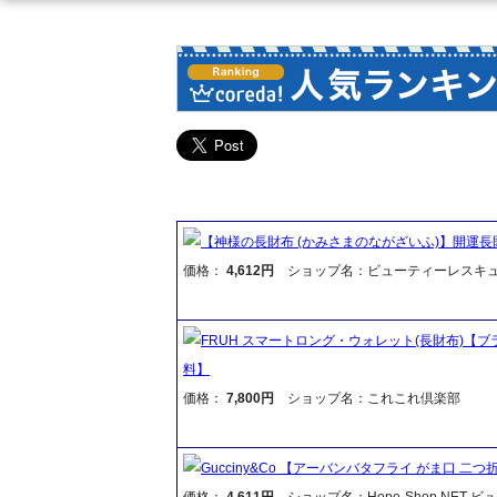
【神様の長財布 (かみさまのながざいふ)】開運長
価格：
4,612円
ショップ名：ビューティーレスキ
FRUH スマートロング・ウォレット(長財布)
料】
価格：
7,800円
ショップ名：これこれ倶楽部
Gucciny&Co 【アーバンバタフライ がま口 二つ
価格：
4,611円
ショップ名：Hope-Shop.NET 