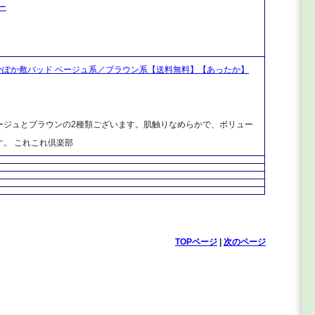
ー
かぽか敷パッド ベージュ系／ブラウン系【送料無料】【あったか】
ージュとブラウンの2種類ございます。肌触りなめらかで、ボリュー
。 これこれ倶楽部
TOPページ
|
次のページ