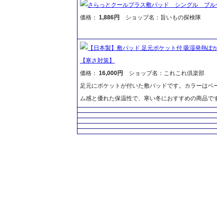
さらっとクールプラス敷パッド シングル ブル
価格：
1,886円
ショップ名：旨いもの探検隊
【日本製】敷パッド 足元ポケット付 吸湿発熱ぽ
【寒さ対策】
価格：
16,000円
ショップ名：これこれ倶楽部
足元にポケットが付いた敷パッドです。カラーはベ
ム感と優れた保温性で、寒い冬におすすめの商品です