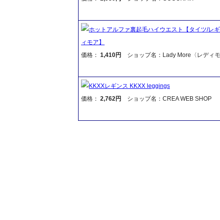
ホットアルファ裏起毛ハイウエスト【タイツ/レギ
ィモア】
価格：
1,410円
ショップ名：Lady More〈レディ
KKXXレギンス KKXX leggings
価格：
2,762円
ショップ名：CREA WEB SHOP