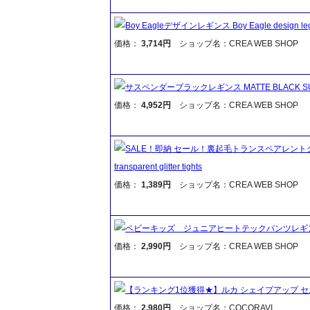
Boy Eagleデザインレギンス Boy Eagle design leg
価格：
3,714円
ショップ名：CREA WEB SHOP
サスペンダーブラックレギンス MATTE BLACK SUS
価格：
4,952円
ショップ名：CREA WEB SHOP
SALE！即納 セール！裏起毛トランスペアレントグリッタータ
transparent glitter tights
価格：
1,389円
ショップ名：CREA WEB SHOP
ベビーキッズ ジュニアヒートテックパンツレギ
価格：
2,990円
ショップ名：CREA WEB SHOP
【ランキング1位獲得★】ルカ シェイプアップ セ
価格：
2,980円
ショップ名：COCORAVI