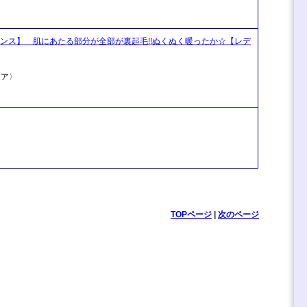
ンス】 肌にあたる部分が全部が裏起毛!!ぬくぬく暖ったか☆【レデ
モア〉
TOPページ
|
次のページ