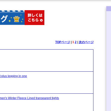
TOPページ
|
1
2
|
次のページ
 legging in one
r Fleece Lined transparent tights