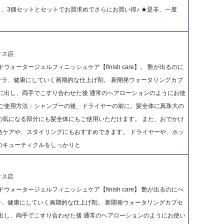
ット、3個セットとセットでお買求めでさらにお買い得♪ ★是非、一度
クス店
ォータージェルフィニッシュケア【finish care】。 艶が出るのに
サラ、健康にしていく画期的な仕上げ剤。 新開発ウォータリングカプ
に出し、両手でこすり合わせた後 通常のヘアローションのようにお使
 ご使用方法：シャンプーの後、ドライヤーの前に。髪全体に真珠大の
の気になる部分にも髪全体にもご使用いただけます。 また、おでかけ
急ケアや、スタイリングにもおすすめできます。 ドライヤーや、ホッ
のキューティクルをしっかりと
クス店
ォータージェルフィニッシュケア【finish care】 艶が出るのにべ
ラ、健康にしていく画期的な仕上げ剤。 新開発ウォータリングカプセ
出し、両手でこすり合わせた後 通常のヘアローションのようにお使い