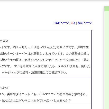
TOPページ
|
1
2
|
次のページ
クス店
ットです。約１ヶ月たっぷり使っていただけるサイズです。沖縄で生
お肌のターンオーバーは約28日といわれています。この紫外線の厳し
暑い今年の夏は、気持ちいいスキンケアで、クールBeauty！！夏の
クです。 No.1も冷蔵庫に入れておいたら、ヌルヌル洗顔も、開いた
は、ページトップの送料・決済情報にてご確認下さい。
OMS
ウム。美肌やダイエットにも、ゲルマニウムの特集番組が放映され、
いるお父さんにゲルマニウムをプレゼントしませんか？