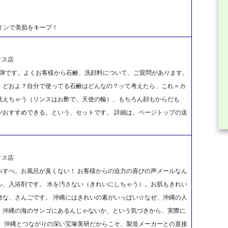
テインで美肌をキープ！
クス店
第一弾です。よくお客様から石鹸、洗顔料について、ご質問があります。
、どおよ？自分で使ってる石鹸はどんなの？ッて考えたら、これ＝カ
洗えちゃう（リンスはお酢で、天使の輪）、もちろん顔もからだも
がおすすめできる。という、セットです。 詳細は、ページトップの送
クス店
べすべ。お風呂が臭くない！ お客様からの迫力の喜びの声メールなん
ル、入浴剤です。 水を汚さない（きれいにしちゃう）。お肌もきれい
敵な、さんごです。 沖縄にはきれいの素がいっぱい☆なぜ、沖縄の人
、沖縄の海のサンゴにあるんじゃないか、という気づきから、実際に
。 沖縄とつながりの深い宝塚美研だからこそ、製造メーカーとの直接