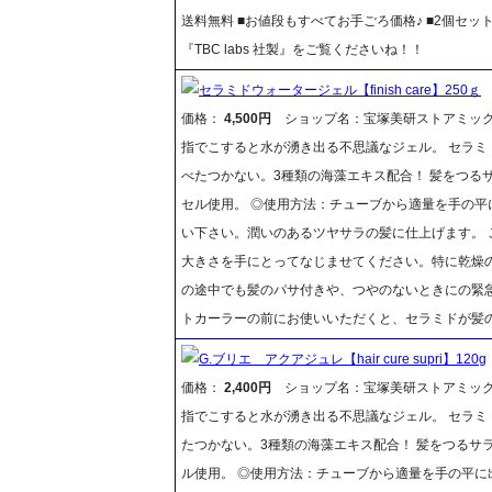
送料無料 ■お値段もすべてお手ごろ価格♪ ■2個セ
『TBC labs 社製』をご覧くださいね！！
セラミドウォータージェル【finish care】250ｇ
価格：
4,500円
ショップ名：宝塚美研ストアミッ
指でこすると水が湧き出る不思議なジェル。 セラミドウ
べたつかない。3種類の海藻エキス配合！ 髪をつる
セル使用。 ◎使用方法：チューブから適量を手の平
い下さい。潤いのあるツヤサラの髪に仕上げます。
大きさを手にとってなじませてください。特に乾燥
の途中でも髪のパサ付きや、つやのないときにの緊
トカーラーの前にお使いいただくと、セラミドが髪
G.ブリエ アクアジュレ【hair cure supri】120g
価格：
2,400円
ショップ名：宝塚美研ストアミッ
指でこすると水が湧き出る不思議なジェル。 セラミドウ
たつかない。3種類の海藻エキス配合！ 髪をつるサ
ル使用。 ◎使用方法：チューブから適量を手の平に