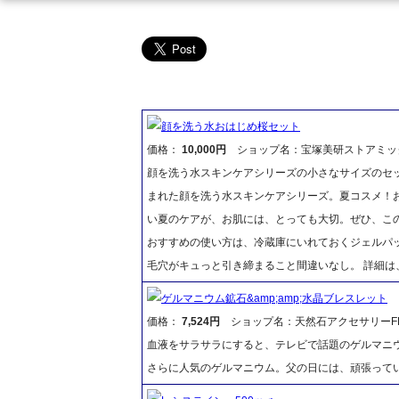
顔を洗う水おはじめ桜セット
価格：
10,000円
ショップ名：宝塚美研ストアミッ
顔を洗う水スキンケアシリーズの小さなサイズのセ
まれた顔を洗う水スキンケアシリーズ。夏コスメ！
い夏のケアが、お肌には、とっても大切。ぜひ、この
おすすめの使い方は、冷蔵庫にいれておくジェルパッ
毛穴がキュっと引き締まること間違いなし。 詳細
ゲルマニウム鉱石&amp;amp;水晶ブレスレット
価格：
7,524円
ショップ名：天然石アクセサリーFR
血液をサラサラにすると、テレビで話題のゲルマニ
さらに人気のゲルマニウム。父の日には、頑張って