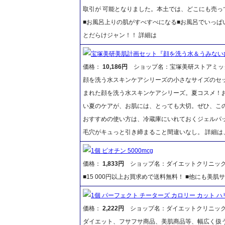
取引が 可能となりました。本土では、どこにも売
■お風呂上りの肌がすべすべになる■お風呂でいっぱ
とだらけジャン！！ 詳細は
宝塚美研美肌計画セット『顔を洗う水＆うみない
価格：
10,186円
ショップ名：宝塚美研ストアミッ
顔を洗う水スキンケアシリーズの小さなサイズのセ
まれた顔を洗う水スキンケアシリーズ。夏コスメ！
い夏のケアが、お肌には、とっても大切。ぜひ、この
おすすめの使い方は、冷蔵庫にいれておくジェルパッ
毛穴がキュっと引き締まること間違いなし。 詳細
1個 ビオチン 5000mcg
価格：
1,833円
ショップ名：ダイエットクリニッ
■15 000円以上お買求めで送料無料！ ■他にも
1個 パーフェクト チーターズ カロリー カット 
価格：
2,222円
ショップ名：ダイエットクリニッ
ダイエット、フサフサ商品、美肌商品等、幅広く扱うTBC