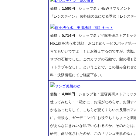
L-システイン 500ｍｇ
価格：
1,580円
ショップ名：HBWサプリメント
「L-システイン」 紫外線の気になる季節！L-シス
顔を洗う水、美肌洗顔（梅）セット
価格：
5,714円
ショップ名：宝塚美研ストアミッ
No.1顔を洗う水 洗顔、おはじめサービスパック
何でもいいですよ！！とお答えするのですが、実際
サブの石鹸でした。このカサブの石鹸で、髪の毛も
（トラブルなし）。ということで、この組み合わせ
料・決済情報にてご確認下さい。
サンゴ美肌のゆ
価格：
4,800円
ショップ名：宝塚美研ストアミッ
使ってみたら・・確かに、お湯がなめらか。お肌す
かもあったりして、こちらが驚くくらいの反響のア
に。最後も、ガーデニングにお役立ち！ちょっと素
があんなにきれいな肌でいられるのか。そのわけは
研究、商品化されたのが、この『サンゴ美肌のゆ』