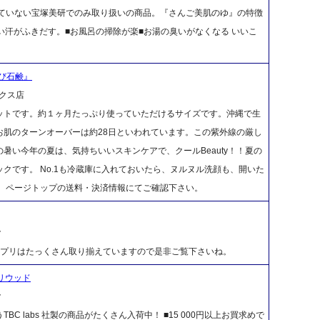
っていない宝塚美研でのみ取り扱いの商品。『さんご美肌のゆ』の特徴
い汗がふきだす。■お風呂の掃除が楽■お湯の臭いがなくなる いいこ
び石鹸』
クス店
ットです。約１ヶ月たっぷり使っていただけるサイズです。沖縄で生
お肌のターンオーバーは約28日といわれています。この紫外線の厳し
暑い今年の夏は、気持ちいいスキンケアで、クールBeauty！！夏の
クです。 No.1も冷蔵庫に入れておいたら、ヌルヌル洗顔も、開いた
は、ページトップの送料・決済情報にてご確認下さい。
ク
美肌サプリはたっくさん取り揃えていますので是非ご覧下さいね。
ハリウッド
ク
 labs 社製の商品がたくさん入荷中！ ■15 000円以上お買求めで