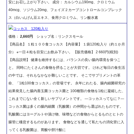
安にお召し上がり下さい。 成分： カルシウム190mg、クロミウム
40mcg、ソジウム20mg、フェイズ２カーブコントロールコンプレック
ス（白いんげん豆エキス、食用クロミウム、リン酸水素
コッカス 120粒入り
価格：
2,660円
ショップ名：リンクスモール
【商品名】 １粒１００食コッカス 【内容量】 １袋120粒入り（約１か月
分） ※一日４粒を目安にお飲み下さい。 【販売価格】 2 660円(税別)
【商品説明】 健康を維持するには、バランスの良い腸内環境を保つこ
と。 同時にたくさんの食物を摂ることが大切です。 けれど毎日の食生活
の中では、それもなかなか難しいことです。 そこでサプリメントの革
命、「1粒100食コッカス」の登場です。 永年にわたる、腸内細菌研究の
結果発見した腸内善玉菌コッカス菌と 100種類の食物を1粒に凝縮した、
これまでにない全く新しいサプリメントです。 ―コッカスってなに？―
コッカス菌は多くの腸内細菌（乳酸菌）の仲間から選ばれたものです。
乳酸菌にはヨーグルトや漬け物、味噌などの食物からとるものとヒトの
腸管に棲息するものがあります。 食物などを通して私たちの消化管に入
ってくる乳酸菌は、胃酸や胆汁酸に