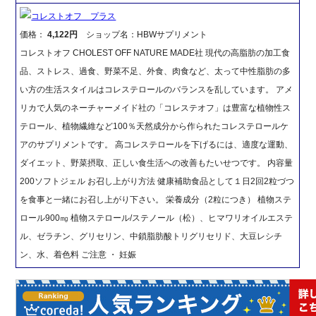
コレストオフ プラス
価格：
4,122円
ショップ名：HBWサプリメント
コレストオフ CHOLEST OFF NATURE MADE社 現代の高脂肪の加工食
品、ストレス、過食、野菜不足、外食、肉食など、太って中性脂肪の多
い方の生活スタイルはコレステロールのバランスを乱しています。 アメ
リカで人気のネーチャーメイド社の「コレステオフ」は豊富な植物性ス
テロール、植物繊維など100％天然成分から作られたコレステロールケ
アのサプリメントです。 高コレステロールを下げるには、適度な運動、
ダイエット、野菜摂取、正しい食生活への改善もたいせつです。 内容量
200ソフトジェル お召し上がり方法 健康補助食品として１日2回2粒づつ
を食事と一緒にお召し上がり下さい。 栄養成分（2粒につき） 植物ステ
ロール900㎎ 植物ステロール/ステノール（松）、ヒマワリオイルエステ
ル、ゼラチン、グリセリン、中鎖脂肪酸トリグリセリド、大豆レシチ
ン、水、着色料 ご注意 ・ 妊娠