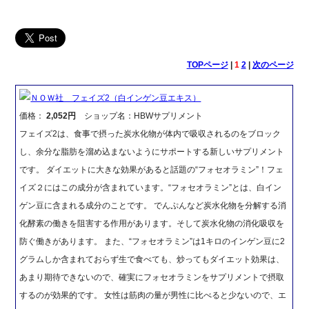
TOPページ
|
1
2
|
次のページ
ＮＯＷ社 フェイズ2（白インゲン豆エキス）
価格：
2,052円
ショップ名：HBWサプリメント
フェイズ2は、食事で摂った炭水化物が体内で吸収されるのをブロック
し、余分な脂肪を溜め込まないようにサポートする新しいサプリメント
です。 ダイエットに大きな効果があると話題の“フォセオラミン”！フェ
イズ２にはこの成分が含まれています。“フォセオラミン”とは、白イン
ゲン豆に含まれる成分のことです。 でんぷんなど炭水化物を分解する消
化酵素の働きを阻害する作用があります。そして炭水化物の消化吸収を
防ぐ働きがあります。 また、“フォセオラミン”は1キロのインゲン豆に2
グラムしか含まれておらず生で食べても、炒ってもダイエット効果は、
あまり期待できないので、確実にフォセオラミンをサプリメントで摂取
するのが効果的です。 女性は筋肉の量が男性に比べると少ないので、エ