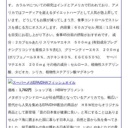
す。 カラルマについての研究はインドとアメリカで行われており、アメ
リカではフーディアを超えるダイエットハーブとして人気が急上昇して
います。 どうしてもお腹が減ってしまう方、食事コントロールでストレ
スを感じる方にオススメします。 内容量：６０カプセル 用法：１日４粒
を目安にお召し上がり下さい。食事45分前の摂取がおすすめです。 成
分：２カプセルあたり スリマルマエキス ５００ｍｇ (有効成分プレグ
ナングリコシドを最低２５％含む)、 グリーンティーエキス ２００ｍｇ
(ポリフェノール９８％、カテキン８０％、ＥＧＣＧ５０％)、 ヤーバ
マテエキス ２００ｍｇ その他の成分：セルロース、植物性ステアリン
酸、タピオカ、シリカ、植物性ステアリン酸マグネシウ
スーパーメガEPA/DHAフィッシュオイル
価格：
1,782円
ショップ名：HBWサプリメント
メタボリックシドロームが社会問題となっているアメリカでも、幅広い
世代から人気を集めるEPA/DHA配合の商品が ＨＢＷ社からオリジナル
商品として新登場 「昔の日本食が健康に良い」と耳にすることはありま
せんか？海に囲まれた国に暮らす日本人は、自然と昔から魚を食べてき
ました。何千種類もの魚が獲れる日本近海には、いわしやあじなどの青