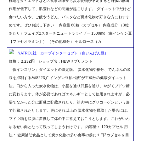
極端なダイエットなどの食事制限から炭水化物が不足すると肝臓の解毒
作用が低下して、肌荒れなどの問題が起こります。 ダイエット中だけど
食べたい方や、ご飯やうどん、パスタなど炭水化物が好きな方におすす
めです。ぜひお試し下さい！ 内容量 60粒（カプセル） 内容成分 （3粒
あたり）フェイズ2スターチニュートラライザー 1500mg（白インゲン豆
【ファセオラミン】） （その他成分） セルロース（カ
NATROL社 カーブインターセプト（白いんげん豆）
価格：
2,232円
ショップ名：HBWサプリメント
「低インスリン」ダイエットの決定版。 炭水化物や糖分、でんぷんの吸
収を抑制する&#8223;白インゲン豆抽出液”が主成分の健康ダイエット
法。口から入った炭水化物は、小腸を通り肝臓を通り、やがてブドウ糖
に変わります。体が必要であればエネルギーとして使用されますが、必
要でなかった分は肝臓に貯蔵されたり、筋肉中にグリコーゲンという形
で貯蔵されたりします。更にそれ以上の 炭水化物を摂取した場合には、
ブドウ糖を脂肪に変換して体の中に蓄えておこうとします。これがいわ
ゆるぜい肉となって残ってしまうわけです。 内容量： 120カプセル 用
法： 健康補助食品として炭水化物の多い食事の前に１日2カプセルを目