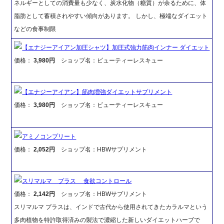
ネルギーとしての消費量も少なく、炭水化物（糖質）が余るために、体
脂肪として蓄積されやすい傾向があります。 しかし、極端なダイエット
などの食事制限
【エナジーアイアン加圧シャツ】加圧式強力筋肉インナー ダイエット
価格：
3,980円
ショップ名：ビューティーレスキュー
【エナジーアイアン】筋肉増強ダイエットサプリメント
価格：
3,980円
ショップ名：ビューティーレスキュー
アミノコンプリート
価格：
2,052円
ショップ名：HBWサプリメント
スリマルマ プラス 食欲コントロール
価格：
2,142円
ショップ名：HBWサプリメント
スリマルマ プラスは、インドで古代から使用されてきたカラルマという
多肉植物を特許取得済みの製法で濃縮した新しいダイエットハーブで