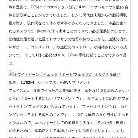
魚も豊富で、EPA(エイコサペンタン酸)とDHA(ドコサヘキエサン酸)を自
然と摂取することができていました。しかし現代は肉類からの脂質摂取
量が増え、現代病などで体を壊す事が多くなってきました。本品に含ま
れるオメガ3は、体の中で作り出すことのできない必須脂肪酸のひとつ。
動物性の脂と違い低温でもサラサラの性質を持つことから、血液の流れ
をサポート、コレステロールや血圧のコントロールが期待されている成
分です。 そして1日に必要なDHA、EPAを手軽に補うことができる本品
は、
ホワイトビーンダイエットサポート(フェイズ2）オリジナル商品
価格：
1,782円
ショップ名：HBWサプリメント
フェイズ2は、食事で摂った炭水化物に働き、余分な脂肪を溜め込まない
ようにサポートする新しいサプリメントです。 ダイエットに話題の“フォ
セオラミン”フェイズ２が含まれています。 “フォセオラミン”とは、白イ
ンゲン豆に含まれる成分のことです。 。 女性は筋肉の量が男性に比べる
と少ないので、エネルギーとしての消費量も少なく、炭水化物（糖質）
が余るために、体脂肪として蓄積されやすい傾向があります。 しかし、