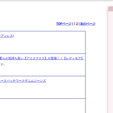
TOPページ
|
1
2
|
次のページ
ーアンレス)
柔らか気持ち良い【アイスマクラ】が登場！！【レディモア】
モア〉
ーなサイド レースパッチワークデニムジーンズ