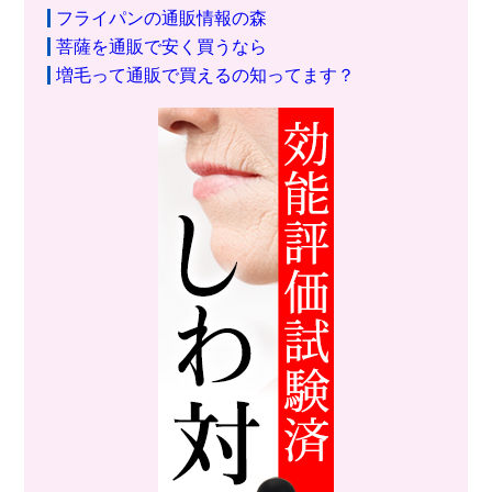
フライパンの通販情報の森
菩薩を通販で安く買うなら
増毛って通販で買えるの知ってます？