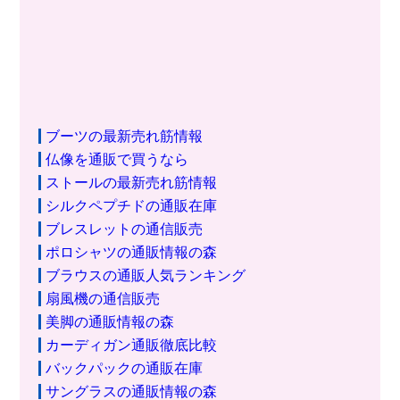
ブーツの最新売れ筋情報
仏像を通販で買うなら
ストールの最新売れ筋情報
シルクペプチドの通販在庫
ブレスレットの通信販売
ポロシャツの通販情報の森
ブラウスの通販人気ランキング
扇風機の通信販売
美脚の通販情報の森
カーディガン通販徹底比較
バックパックの通販在庫
サングラスの通販情報の森