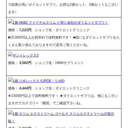
ラ効果が高いダイエットサプリ。お得な2個セット、3個セットもござい
ます♪
1個 AKB2 ファイナルスリム と同じ会社のダイエットサプリ！
価格：
7,222円
ショップ名：ダイエットクリニック
■15.000円以上お買求めで送料無料です！ ■他にもダイエットサプリをた
くさん取り揃えておりますので是非ご覧くださいね。
ザントレックス3
価格：
3,582円
ショップ名：HBWサプリメント
1個 リポシックス (LIPO6・リポ6)
価格：
4,444円
ショップ名：ダイエットクリニック
★15000円以上で送料無料です！ ★ダイエットサプリは、他にもござい
ますのでカテゴリー「燃焼」でご確認下さいね。
1個 スリム エクストリーム ゴールド スリムエクストリームの強力
版！