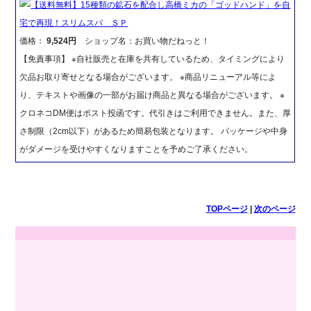
【送料無料】15種類の鉱石を配合し高橋ミカの「ゴッドハンド」を自
宅で再現！スリムスパ ＳＰ
価格：
9,524円
ショップ名：お買い物だねっと！
【免責事項】 ※自社販売と在庫を共有しているため、タイミングにより
欠品お取り寄せとなる場合がございます。 ※商品リニューアル等によ
り、テキストや画像の一部がお届け商品と異なる場合がございます。 ※
クロネコDM便はポスト投函です。代引きはご利用できません。また、厚
さ制限（2cm以下）があるため簡易包装となります。 パッケージや中身
がダメージを受けやすくなりますことを予めご了承ください。
TOPページ
|
次のページ