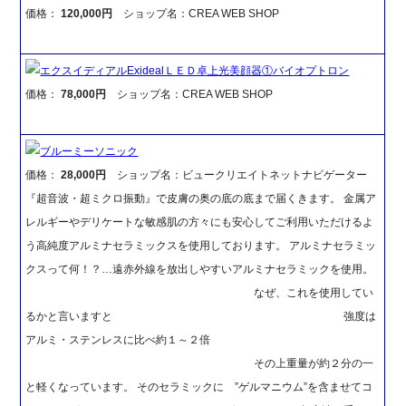
価格：
120,000円
ショップ名：CREA WEB SHOP
エクスイディアルExidealＬＥＤ卓上光美顔器①バイオプトロン
価格：
78,000円
ショップ名：CREA WEB SHOP
ブルーミーソニック
価格：
28,000円
ショップ名：ビュークリエイトネットナビゲーター
『超音波・超ミクロ振動』で皮膚の奥の底の底まで届くきます。 金属ア
レルギーやデリケートな敏感肌の方々にも安心してご利用いただけるよ
う高純度アルミナセラミックスを使用しております。 アルミナセラミッ
クスって何！？…遠赤外線を放出しやすいアルミナセラミックを使用。
なぜ、これを使用してい
るかと言いますと 強度は
アルミ・ステンレスに比べ約１～２倍
その上重量が約２分の一
と軽くなっています。 そのセラミックに ”ゲルマニウム”を含ませてコ