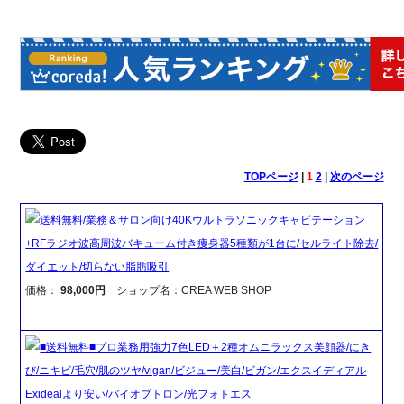
TOPページ
|
1
2
|
次のページ
送料無料/業務＆サロン向け40Kウルトラソニックキャビテーション
+RFラジオ波高周波バキューム付き痩身器5種類が1台に/セルライト除去/
ダイエット/切らない脂肪吸引
価格：
98,000円
ショップ名：CREA WEB SHOP
■送料無料■プロ業務用強力7色LED＋2種オムニラックス美顔器/にき
び/ニキビ/毛穴/肌のツヤ/vigan/ビジュー/美白/ビガン/エクスイディアル
Exidealより安い/バイオプトロン/光フォトエス