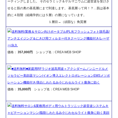
ーティングしました。 そのセラミック＆ゲルマニウムに超音波を受けさ
せると肌の奥の基底層にまで到達します。 基底層って何！？…肌は基本
的に４段階（組織学的には５層）の層になっています。
１層目→（頑固な）角質層
送料無料/業務＆サロン向けポータブルIPL光フラッシュフォト脱毛器/
アンチエイジング＆にきび用フィルター付きクーリング機能付き/レーザ
ー/永久
価格：
357,000円
ショップ名：CREA WEB SHOP
■送料無料■家庭用RFラジオ波高周波＋アクシダームノンニードルメ
ソセラピー美顔器マシン/イオン導入エレクトロポレーションEMSメソポ
レーション機能付き/美白しわたるみ小じわセルライト痩身に効く
価格：
35,000円
ショップ名：CREA WEB SHOP
送料無料サロン&業務用ボディ用ウルトラソニック超音波システムキ
ャビテーションマシン/脂肪しわたるみ小じわセルライト痩身に効く美顔