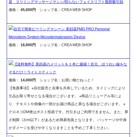
器 スリミングマッサージマシン/切らないフェイスリフト脂肪吸引効
価格：
45,000円
ショップ名：CREA WEB SHOP
自宅で簡単ピーリングマシーン 美顔器PMD PRO Personal
Microderm System Microdermabrasion Device
価格：
18,900円
ショップ名：CREA WEB SHOP
【送料無料】美顔器のメリットを１本に凝縮！目元、ほうれい線をな
ぞるだけ！ライトスティック
価格：
14,000円
ショップ名：お買い物だねっと！
【免責事項】 ※自社販売と在庫を共有しているため、タイミングにより
欠品お取り寄せとなる場合がございます。 ※商品リニューアル等によ
り、テキストや画像の一部がお届け商品と異なる場合がございます。 ※
クロネコDM便はポスト投函です。代引きはご利用できません。また、厚
さ制限（2cm以下）があるため簡易包装となります。 パッケージや中身
がダメージを受けやすくなりますことを予めご了承ください。