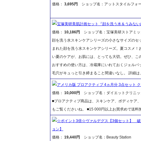
価格：
3,695円
ショップ名：アットスタイルフォ
宝塚美研美肌計画セット『顔を洗う水＆うみない
価格：
10,186円
ショップ名：宝塚美研ストアミッ
顔を洗う水スキンケアシリーズの小さなサイズのセ
まれた顔を洗う水スキンケアシリーズ。夏コスメ！
い夏のケアが、お肌には、とっても大切。ぜひ、この
おすすめの使い方は、冷蔵庫にいれておくジェルパッ
毛穴がキュっと引き締まること間違いなし。 詳細
アメリカ版 プロアクティブ 4ヵ月分 3点セット 
価格：
10,000円
ショップ名：ダイエットクリニッ
■プロアクティブ商品は、スキンケア、ボディケア
もご覧くださいね。 ■15 000円以上お買求めで送料
☆ポイント3倍☆ヴァルデグス【3個セット】 
ョン】
価格：
19,440円
ショップ名：Beauty Station