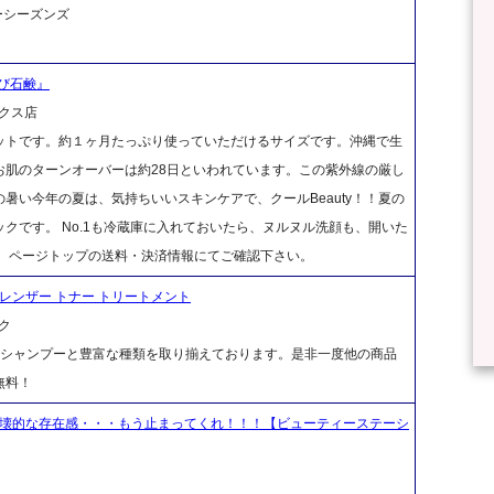
ーシーズンズ
び石鹸』
クス店
ットです。約１ヶ月たっぷり使っていただけるサイズです。沖縄で生
お肌のターンオーバーは約28日といわれています。この紫外線の厳し
暑い今年の夏は、気持ちいいスキンケアで、クールBeauty！！夏の
クです。 No.1も冷蔵庫に入れておいたら、ヌルヌル洗顔も、開いた
は、ページトップの送料・決済情報にてご確認下さい。
クレンザー トナー トリートメント
ク
、シャンプーと豊富な種類を取り揃えております。是非一度他の商品
無料！
破壊的な存在感・・・もう止まってくれ！！！【ビューティーステーシ