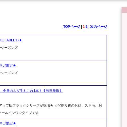
TOPページ
|
1
2
|
次のページ
 TABLET♪★
ーシーズンズ
マガ限定★
ーシーズンズ
顔、全身のムダ毛もこれ1本！【当日発送】
アップ版ブラックシリーズが登場★ ヒゲ剃り後のお顔、スネ毛、腕
オールインワンタイプです
マガ限定★