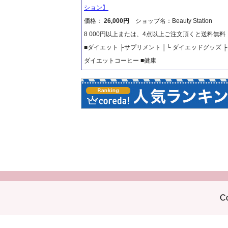
ション】
価格：
26,000円
ショップ名：Beauty Station
8 000円以上または、4点以上ご注文頂くと送料無
■ダイエット ├サプリメント │└ ダイエッドグッズ
ダイエットコーヒー ■健康
Co