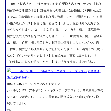
1049627 振込人名：ご注文者様のお名前 受取人名：カ）サンキ 【郵便
局留めをご希望の場合】 郵便局留めの場合は代金引換はご利用いただけ
ません。郵便局留めの期間は郵便局に到着してから1週間です。 １.お買
い物の流れの【２】お届け先 画面で【→新しいお届け先を入力する】
をクリックします。 ２．「お名前」欄、「フリガナ」欄、「電話番号」
欄には受取人の情報をご入力ください。 ３．「郵便番号」欄、「都道府
県」欄、「住所」欄に局留したい郵便局の情報をご入力ください。尚
「住所」欄には『郵便局名』も併記してください。 ４．画面下の【次へ
進む】ボタンをクリックし【３】お支払方法 画面に進みます。 ５．
【お支払い方法をお選びください】欄で『代金引換』以外の方法を
「シトルリンDX」（アルギニン・エキストラ・プラス）(オススメ)
(単品)(送料無料)
価格：
9,074円
ショップ名：モテメン
シトルリンDX（アルギニン・エキストラ・プラス）は、業界最高水準の
シトルリンが含まれています。最高峰の配合成分で絶対的な自分を取り
戻して下さい。