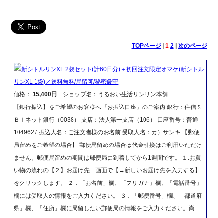
TOPページ
|
1
2
|
次のページ
新シトルリンXL 2袋セット(計60日分)＋初回注文限定オマケ(新シトル
リンXL 1袋)／送料無料/局留可/秘密厳守
価格：
15,400円
ショップ名：うるおい生活リンリン本舗
【銀行振込】をご希望のお客様へ『お振込口座』のご案内 銀行：住信Ｓ
ＢＩネット銀行（0038） 支店：法人第一支店（106） 口座番号：普通
1049627 振込人名：ご注文者様のお名前 受取人名：カ）サンキ 【郵便
局留めをご希望の場合】 郵便局留めの場合は代金引換はご利用いただけ
ません。郵便局留めの期間は郵便局に到着してから1週間です。 １.お買
い物の流れの【２】お届け先 画面で【→新しいお届け先を入力する】
をクリックします。 ２．「お名前」欄、「フリガナ」欄、「電話番号」
欄には受取人の情報をご入力ください。 ３．「郵便番号」欄、「都道府
県」欄、「住所」欄に局留したい郵便局の情報をご入力ください。尚