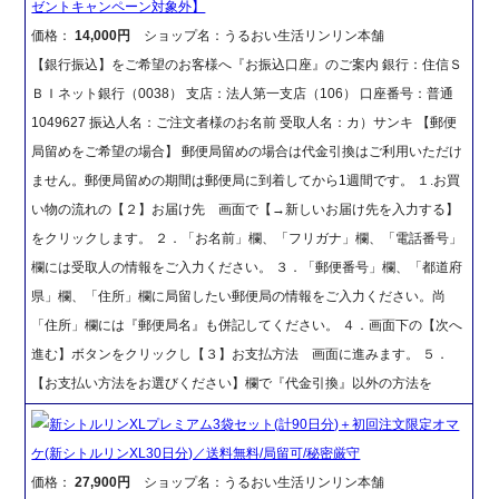
ゼントキャンペーン対象外】
価格：
14,000円
ショップ名：うるおい生活リンリン本舗
【銀行振込】をご希望のお客様へ『お振込口座』のご案内 銀行：住信Ｓ
ＢＩネット銀行（0038） 支店：法人第一支店（106） 口座番号：普通
1049627 振込人名：ご注文者様のお名前 受取人名：カ）サンキ 【郵便
局留めをご希望の場合】 郵便局留めの場合は代金引換はご利用いただけ
ません。郵便局留めの期間は郵便局に到着してから1週間です。 １.お買
い物の流れの【２】お届け先 画面で【→新しいお届け先を入力する】
をクリックします。 ２．「お名前」欄、「フリガナ」欄、「電話番号」
欄には受取人の情報をご入力ください。 ３．「郵便番号」欄、「都道府
県」欄、「住所」欄に局留したい郵便局の情報をご入力ください。尚
「住所」欄には『郵便局名』も併記してください。 ４．画面下の【次へ
進む】ボタンをクリックし【３】お支払方法 画面に進みます。 ５．
【お支払い方法をお選びください】欄で『代金引換』以外の方法を
新シトルリンXLプレミアム3袋セット(計90日分)＋初回注文限定オマ
ケ(新シトルリンXL30日分)／送料無料/局留可/秘密厳守
価格：
27,900円
ショップ名：うるおい生活リンリン本舗