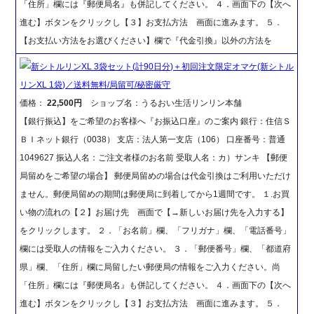
「住所」欄には『郵便局名』も併記してください。 ４．画面下の【次へ
進む】ボタンをクリックし【３】お支払方法 画面に進みます。 ５．
【お支払い方法をお選びください】欄で『代金引換』以外の方法を
新シトルリンXL 3袋セット(計90日分)＋初回注文限定オマケ(新シトル
リンXL 1袋)／送料無料/局留可/秘密厳守
価格：
22,500円
ショップ名：うるおい生活リンリン本舗
【銀行振込】をご希望のお客様へ『お振込口座』のご案内 銀行：住信Ｓ
ＢＩネット銀行（0038） 支店：法人第一支店（106） 口座番号：普通
1049627 振込人名：ご注文者様のお名前 受取人名：カ）サンキ 【郵便
局留めをご希望の場合】 郵便局留めの場合は代金引換はご利用いただけ
ません。郵便局留めの期間は郵便局に到着してから1週間です。 １.お買
い物の流れの【２】お届け先 画面で【→新しいお届け先を入力する】
をクリックします。 ２．「お名前」欄、「フリガナ」欄、「電話番号」
欄には受取人の情報をご入力ください。 ３．「郵便番号」欄、「都道府
県」欄、「住所」欄に局留したい郵便局の情報をご入力ください。尚
「住所」欄には『郵便局名』も併記してください。 ４．画面下の【次へ
進む】ボタンをクリックし【３】お支払方法 画面に進みます。 ５．