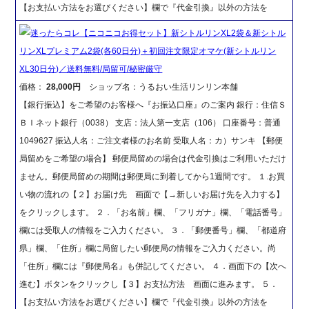
【お支払い方法をお選びください】欄で『代金引換』以外の方法を
迷ったらコレ【ニコニコお得セット】新シトルリンXL2袋＆新シトル
リンXLプレミアム2袋(各60日分)＋初回注文限定オマケ(新シトルリン
XL30日分)／送料無料/局留可/秘密厳守
価格：
28,000円
ショップ名：うるおい生活リンリン本舗
【銀行振込】をご希望のお客様へ『お振込口座』のご案内 銀行：住信Ｓ
ＢＩネット銀行（0038） 支店：法人第一支店（106） 口座番号：普通
1049627 振込人名：ご注文者様のお名前 受取人名：カ）サンキ 【郵便
局留めをご希望の場合】 郵便局留めの場合は代金引換はご利用いただけ
ません。郵便局留めの期間は郵便局に到着してから1週間です。 １.お買
い物の流れの【２】お届け先 画面で【→新しいお届け先を入力する】
をクリックします。 ２．「お名前」欄、「フリガナ」欄、「電話番号」
欄には受取人の情報をご入力ください。 ３．「郵便番号」欄、「都道府
県」欄、「住所」欄に局留したい郵便局の情報をご入力ください。尚
「住所」欄には『郵便局名』も併記してください。 ４．画面下の【次へ
進む】ボタンをクリックし【３】お支払方法 画面に進みます。 ５．
【お支払い方法をお選びください】欄で『代金引換』以外の方法を