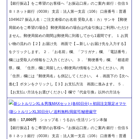
【銀行振込】をご希望のお客様へ『お振込口座』のご案内 銀行：住信Ｓ
ＢＩネット銀行（0038） 支店：法人第一支店（106） 口座番号：普通
1049627 振込人名：ご注文者様のお名前 受取人名：カ）サンキ 【郵便
局留めをご希望の場合】 郵便局留めの場合は代金引換はご利用いただけ
ません。郵便局留めの期間は郵便局に到着してから1週間です。 １.お買
い物の流れの【２】お届け先 画面で【→新しいお届け先を入力する】
をクリックします。 ２．「お名前」欄、「フリガナ」欄、「電話番号」
欄には受取人の情報をご入力ください。 ３．「郵便番号」欄、「都道府
県」欄、「住所」欄に局留したい郵便局の情報をご入力ください。尚
「住所」欄には『郵便局名』も併記してください。 ４．画面下の【次へ
進む】ボタンをクリックし【３】お支払方法 画面に進みます。 ５．
【お支払い方法をお選びください】欄で『代金引換』以外の方法を
新シトルリンXL＆男塊MAXセット(各60日分)＋初回注文限定オマケ
(新シトルリンXL30日分)／送料無料/局留可/秘密厳守
価格：
17,000円
ショップ名：うるおい生活リンリン本舗
【銀行振込】をご希望のお客様へ『お振込口座』のご案内 銀行：住信Ｓ
ＢＩネット銀行（0038） 支店：法人第一支店（106） 口座番号：普通