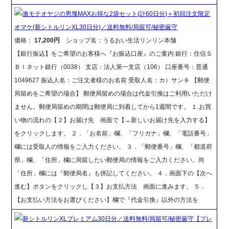
激モテオヤジの男塊MAXお得な2袋セット(計60日分)＋初回注文限定
オマケ(新シトルリンXL30日分)／送料無料/局留可/秘密厳守
価格：
17,200円
ショップ名：うるおい生活リンリン本舗
【銀行振込】をご希望のお客様へ『お振込口座』のご案内 銀行：住信Ｓ
ＢＩネット銀行（0038） 支店：法人第一支店（106） 口座番号：普通
1049627 振込人名：ご注文者様のお名前 受取人名：カ）サンキ 【郵便
局留めをご希望の場合】 郵便局留めの場合は代金引換はご利用いただけ
ません。郵便局留めの期間は郵便局に到着してから1週間です。 １.お買
い物の流れの【２】お届け先 画面で【→新しいお届け先を入力する】
をクリックします。 ２．「お名前」欄、「フリガナ」欄、「電話番号」
欄には受取人の情報をご入力ください。 ３．「郵便番号」欄、「都道府
県」欄、「住所」欄に局留したい郵便局の情報をご入力ください。尚
「住所」欄には『郵便局名』も併記してください。 ４．画面下の【次へ
進む】ボタンをクリックし【３】お支払方法 画面に進みます。 ５．
【お支払い方法をお選びください】欄で『代金引換』以外の方法を
新シトルリンXLプレミアム30日分／送料無料/局留可/秘密厳守【プレ