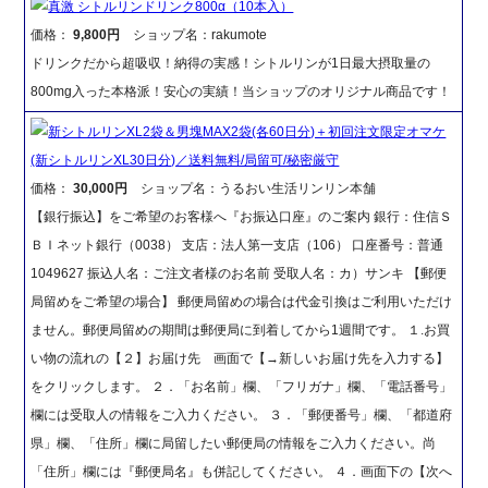
真激 シトルリンドリンク800α（10本入）
価格：
9,800円
ショップ名：rakumote
ドリンクだから超吸収！納得の実感！シトルリンが1日最大摂取量の
800mg入った本格派！安心の実績！当ショップのオリジナル商品です！
新シトルリンXL2袋＆男塊MAX2袋(各60日分)＋初回注文限定オマケ
(新シトルリンXL30日分)／送料無料/局留可/秘密厳守
価格：
30,000円
ショップ名：うるおい生活リンリン本舗
【銀行振込】をご希望のお客様へ『お振込口座』のご案内 銀行：住信Ｓ
ＢＩネット銀行（0038） 支店：法人第一支店（106） 口座番号：普通
1049627 振込人名：ご注文者様のお名前 受取人名：カ）サンキ 【郵便
局留めをご希望の場合】 郵便局留めの場合は代金引換はご利用いただけ
ません。郵便局留めの期間は郵便局に到着してから1週間です。 １.お買
い物の流れの【２】お届け先 画面で【→新しいお届け先を入力する】
をクリックします。 ２．「お名前」欄、「フリガナ」欄、「電話番号」
欄には受取人の情報をご入力ください。 ３．「郵便番号」欄、「都道府
県」欄、「住所」欄に局留したい郵便局の情報をご入力ください。尚
「住所」欄には『郵便局名』も併記してください。 ４．画面下の【次へ