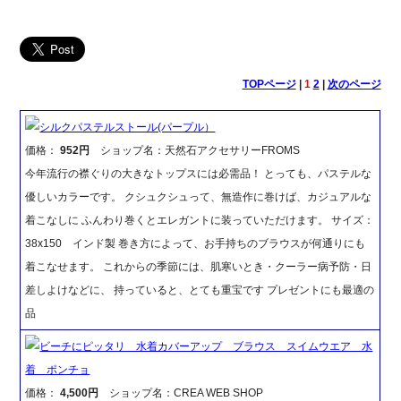
TOPページ
|
1
2
|
次のページ
シルクパステルストール(パープル）
価格：
952円
ショップ名：天然石アクセサリーFROMS
今年流行の襟ぐりの大きなトップスには必需品！ とっても、パステルな
優しいカラーです。 クシュクシュって、無造作に巻けば、カジュアルな
着こなしに ふんわり巻くとエレガントに装っていただけます。 サイズ：
38x150 インド製 巻き方によって、お手持ちのブラウスが何通りにも
着こなせます。 これからの季節には、肌寒いとき・クーラー病予防・日
差しよけなどに、 持っていると、とても重宝です プレゼントにも最適の
品
ビーチにピッタリ 水着カバーアップ ブラウス スイムウエア 水
着 ポンチョ
価格：
4,500円
ショップ名：CREA WEB SHOP