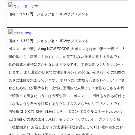
ウォーターアウト
価格：
1,512円
ショップ名：HBWサプリメント
ボロン3mg
価格：
1,332円
ショップ名：HBWサプリメント
ボロン（ホウ素）３mg NOW FOODS 社 ボロンとはホウ素の一種で、人
間の体にも、環境にもわずかにしか存在しない微量元素ミネラルです。
骨の形成と維持に欠かせないミネラルです。丈夫な骨つくりをサポート
します。 また最近の研究で女性ホルモンとの関係が示され、その相性の
良さに注目が集まっています。 ボロンには女性らしさをレベルアップさ
せるための力が期待され、女性に圧倒的な人気です！女性らしさを本気
で頑張って磨きたい方には大変心強い「ボロン」。 男性も女性も釘付け
になるような自分を目指すあなたにオススメしたいサプリメントです。
内容量 ２５０粒 成分（1粒につき） ボロン(ボログルコネートカルシウ
ム)３mg その他の成分：米粉、ゼラチン（カプセル）、ステアリン酸
（植物由来） お召し上がり方法 栄養補助食品として1日1粒を目安にお
水などでお召し上がり下さい。 メーカーはお食事と一