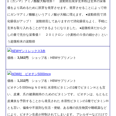
γ（ガンマ）アミノ酪酸大幅増加！ 波動焙煎発芽玄米粉は玄米の栄養
価をより高めるために胚芽を発芽させます。発芽させることによって特
にガンマアミノ酪酸というアミノ酸が大幅に増えます。 ●波動焙煎で消
化吸収がアップ！ 波動焙煎してありますので消化吸収もよく、手軽に
玄米を取り入れることができるようになりました。 ●超微粉末だから少
しの量で充分な栄養価！ ２０ミクロン（小麦粉の５倍の細かさ）とい
う超微粉末の波動焙
NEWザントレックス3赤
価格：
3,582円
ショップ名：HBWサプリメント
NOW社 ビオチン5000mcg
価格：
1,332円
ショップ名：HBWサプリメント
ビオチン5 000mcg ＮＯＷ社 水溶性ビタミンの1種でビタミンＨとも言
い、皮膚、爪の健康維持の ためのビタミンです。 ビオチンは、もともと
皮膚炎を予防することから発見された 水溶性ビタミンの1種でビタミンH
とも言い、偏食や不規則な生活・便秘、ある種の抗生物質や睡眠薬など
により、ビオチン生産が抑制されてしまいます。 アレルギーなどだけで