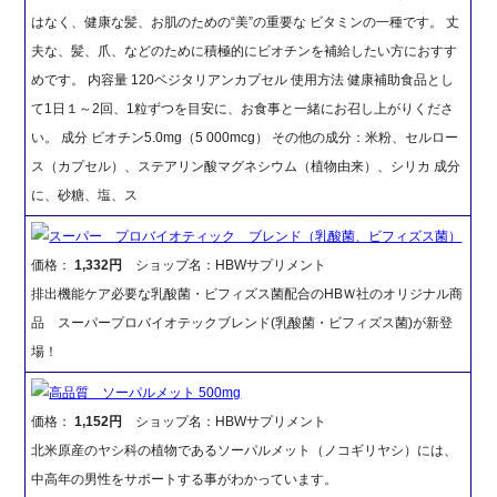
はなく、健康な髪、お肌のための“美”の重要な ビタミンの一種です。 丈
夫な、髪、爪、などのために積極的にビオチンを補給したい方におすす
めです。 内容量 120ベジタリアンカプセル 使用方法 健康補助食品とし
て1日１～2回、1粒ずつを目安に、お食事と一緒にお召し上がりくださ
い。 成分 ビオチン5.0mg（5 000mcg） その他の成分：米粉、セルロー
ス（カプセル）、ステアリン酸マグネシウム（植物由来）、シリカ 成分
に、砂糖、塩、ス
スーパー プロバイオティック ブレンド（乳酸菌、ビフィズス菌）
価格：
1,332円
ショップ名：HBWサプリメント
排出機能ケア必要な乳酸菌・ビフィズス菌配合のHBＷ社のオリジナル商
品 スーパープロバイオテックブレンド(乳酸菌・ビフィズス菌)が新登
場！
高品質 ソーパルメット 500mg
価格：
1,152円
ショップ名：HBWサプリメント
北米原産のヤシ科の植物であるソーパルメット（ノコギリヤシ）には、
中高年の男性をサポートする事がわかっています。