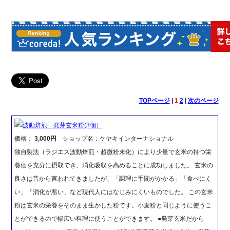
TOPページ
|
1
2
|
次のページ
波動焙煎 発芽玄米粉(3個）
価格：
3,000円
ショップ名：ケヤキインターナショナル
独自製法（ラジエス波動焙煎・超微粉末化）により少量で玄米の持つ栄
養価を充分に摂取でき、消化吸収を高めることに成功しました。 玄米の
良さは昔から言われてきましたが、「調理に手間がかかる」「食べにく
い」「消化が悪い」など現代人にはなじみにくいものでした。 この玄米
粉は玄米の栄養をそのまま生かした粉です。小麦粉と同じように使うこ
とができるので幅広い料理に使うことができます。 ●発芽玄米だから